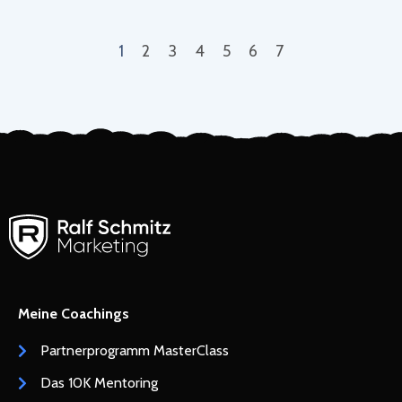
1
2
3
4
5
6
7
Meine Coachings
Partnerprogramm MasterClass
Das 10K Mentoring